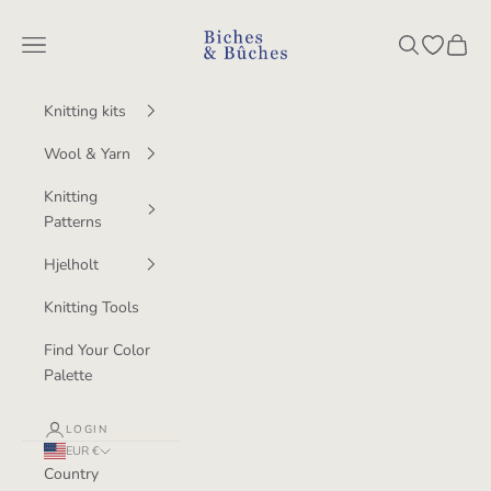
Skip to content
BichesetBuches
Navigation menu
Search
Open wish
Cart
Knitting kits
Wool & Yarn
Knitting
Patterns
Hjelholt
Knitting Tools
Find Your Color
Palette
LOGIN
EUR €
Country