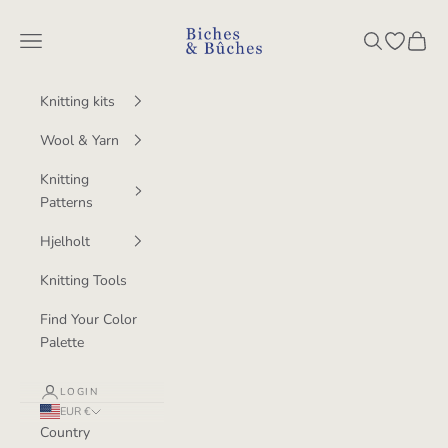
Skip to content
BichesetBuches
Navigation menu
Search
Open wish
Cart
Knitting kits
Wool & Yarn
Knitting
Patterns
Hjelholt
Knitting Tools
Find Your Color
Palette
LOGIN
EUR €
Country