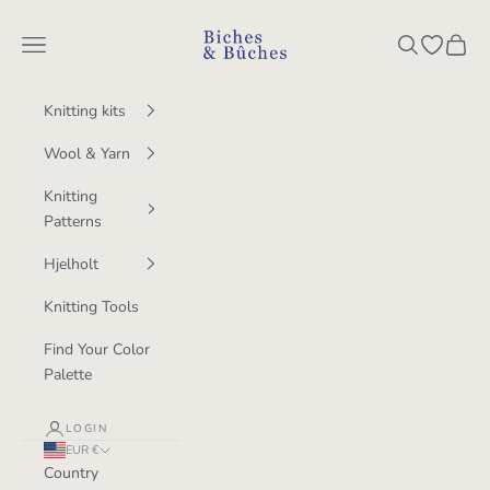
Skip to content
BichesetBuches
Navigation menu
Search
Open wish
Cart
Knitting kits
Wool & Yarn
Knitting
Patterns
Hjelholt
Knitting Tools
Find Your Color
Palette
LOGIN
EUR €
Country