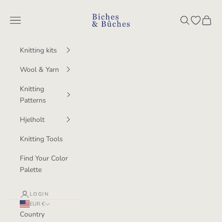
Skip to content
BichesetBuches
Navigation menu
Search
Open wish
Cart
Knitting kits
Wool & Yarn
Knitting
Patterns
Hjelholt
Knitting Tools
Find Your Color
Palette
LOGIN
EUR €
Country