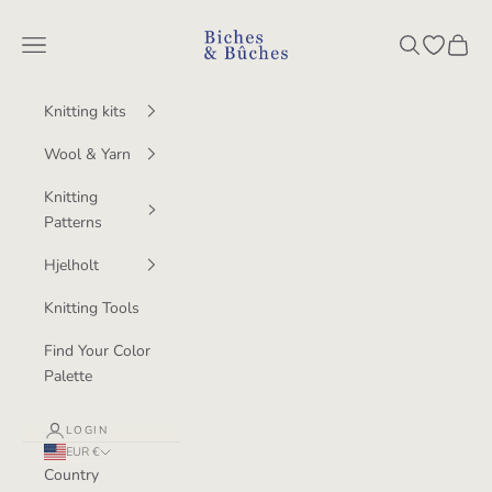
Skip to content
BichesetBuches
Navigation menu
Search
Open wish
Cart
Knitting kits
Wool & Yarn
Knitting
Patterns
Hjelholt
Knitting Tools
Find Your Color
Palette
LOGIN
EUR €
Country