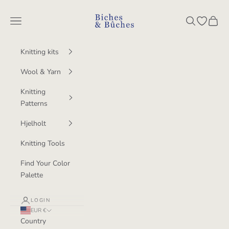
Skip to content
BichesetBuches
Navigation menu
Search
Open wish
Cart
Knitting kits
Wool & Yarn
Knitting
Patterns
Hjelholt
Knitting Tools
Find Your Color
Palette
LOGIN
EUR €
Country