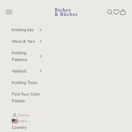
Skip to content
BichesetBuches
Navigation menu
Search
Open wish
Cart
Knitting kits
Wool & Yarn
Knitting
Patterns
Hjelholt
Knitting Tools
Find Your Color
Palette
LOGIN
EUR €
Country