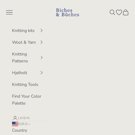
Skip to content
BichesetBuches
Navigation menu
Search
Open wish
Cart
Knitting kits
Wool & Yarn
Knitting
Patterns
Hjelholt
Knitting Tools
Find Your Color
Palette
LOGIN
EUR €
Country