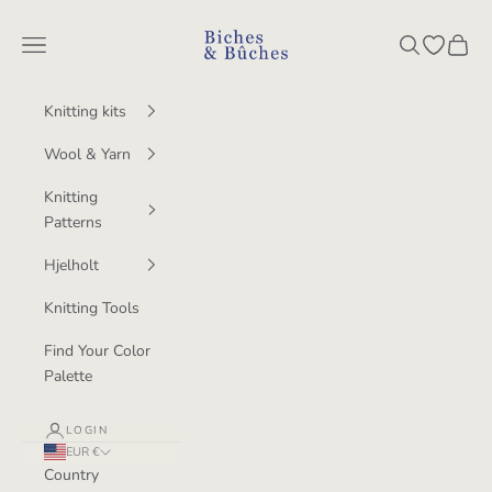
Skip to content
BichesetBuches
Navigation menu
Search
Open wish
Cart
Knitting kits
Wool & Yarn
Knitting
Patterns
Hjelholt
Knitting Tools
Find Your Color
Palette
LOGIN
EUR €
Country