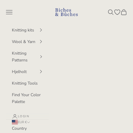
Skip to content
BichesetBuches
Navigation menu
Search
Open wish
Cart
Knitting kits
Wool & Yarn
Knitting
Patterns
Hjelholt
Knitting Tools
Find Your Color
Palette
LOGIN
EUR €
Country