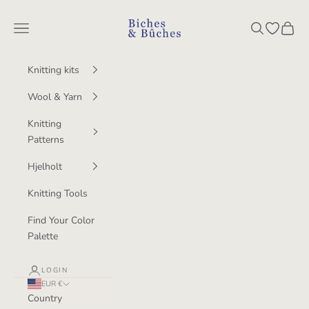
Skip to content
BichesetBuches
Navigation menu
Search
Open wish
Cart
Knitting kits
Wool & Yarn
Knitting
Patterns
Hjelholt
Knitting Tools
Find Your Color
Palette
LOGIN
EUR €
Country