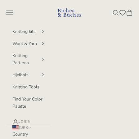
Skip to content
BichesetBuches
Navigation menu
Search
Open wish
Cart
Knitting kits
Wool & Yarn
Knitting
Patterns
Hjelholt
Knitting Tools
Find Your Color
Palette
LOGIN
EUR €
Country