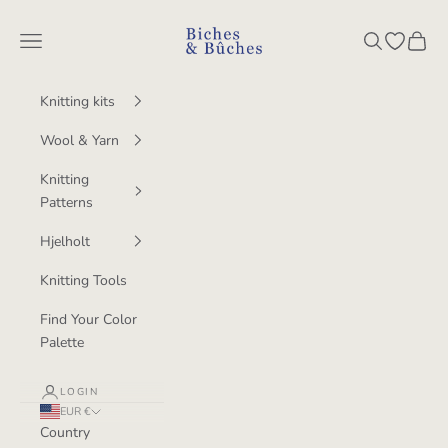
Skip to content
BichesetBuches
Navigation menu
Search
Open wish
Cart
Knitting kits
Wool & Yarn
Knitting
Patterns
Hjelholt
Knitting Tools
Find Your Color
Palette
LOGIN
EUR €
Country