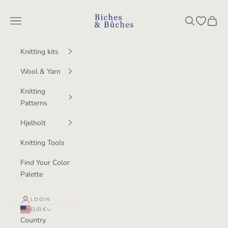
Skip to content
BichesetBuches
Navigation menu
Search
Open wish
Cart
Knitting kits
Wool & Yarn
Knitting
Patterns
Hjelholt
Knitting Tools
Find Your Color
Palette
LOGIN
EUR €
Country