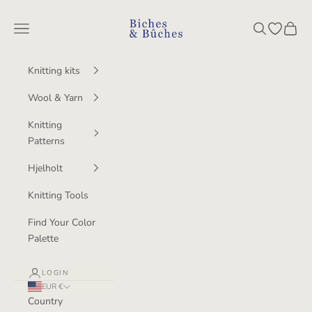
Skip to content
BichesetBuches
Navigation menu
Search
Open wish
Cart
Knitting kits
Wool & Yarn
Knitting
Patterns
Hjelholt
Knitting Tools
Find Your Color
Palette
LOGIN
EUR €
Country