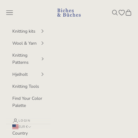
Skip to content
BichesetBuches
Navigation menu
Search
Open wish
Cart
Knitting kits
Wool & Yarn
Knitting
Patterns
Hjelholt
Knitting Tools
Find Your Color
Palette
LOGIN
EUR €
Country