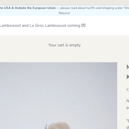
 to USA & Outside the European Union
— please read about tariffs and shipping under 'Sh
Returns'
Le Lambswool and Le Gros Lambswool coming 💌
Your cart is empty
S
€
N
p
"
d