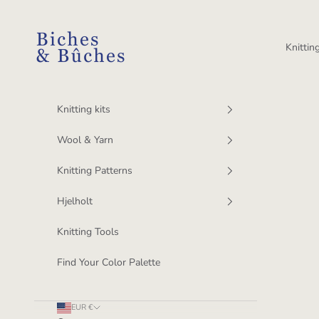
Skip to content
BichesetBuches
Knitting
Knitting kits
Wool & Yarn
Knitting Patterns
Hjelholt
Knitting Tools
Find Your Color Palette
EUR €