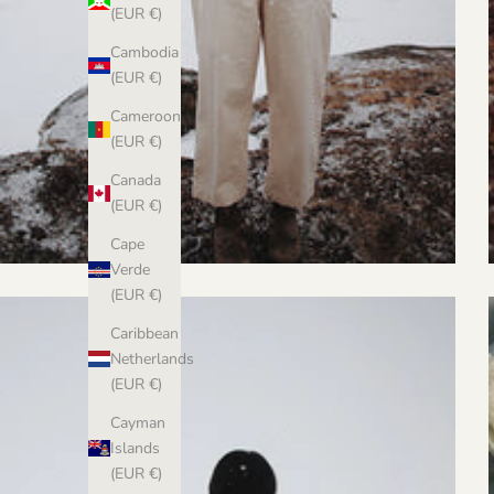
(EUR €)
Cambodia
(EUR €)
Cameroon
(EUR €)
Canada
(EUR €)
Cape
Verde
(EUR €)
Caribbean
Netherlands
(EUR €)
Cayman
Islands
(EUR €)