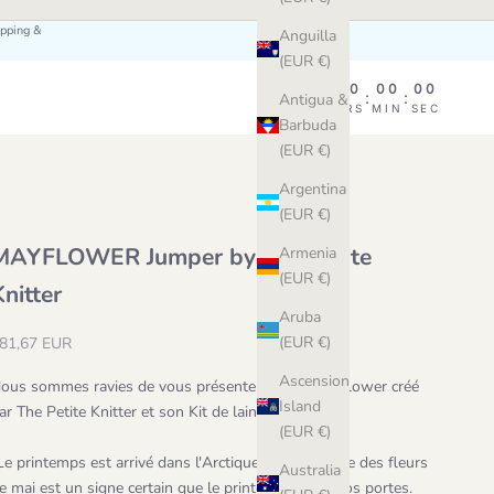
ipping &
Anguilla
(EUR €)
00
00
00
00
:
:
:
Antigua &
DAY
HRS
MIN
SEC
Barbuda
(EUR €)
Argentina
(EUR €)
MAYFLOWER Jumper by The Petite
Armenia
(EUR €)
Knitter
Aruba
ale price
(EUR €)
81,67 EUR
Ascension
ous sommes ravies de vous présenter le pull Mayflower créé
Island
ar The Petite Knitter et son Kit de laine original
🐚
(EUR €)
Le printemps est arrivé dans l'Arctique ! L’émergence des fleurs
Australia
e mai est un signe certain que le printemps est à nos portes.