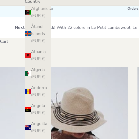
Country
Afghanistan
Orders
(EUR €)
Åland
Next Wool Restock!
With 22 colors in Le Petit Lambswool, 
Islands
(EUR €)
Cart
Albania
(EUR €)
Algeria
(EUR €)
Andorra
(EUR €)
Angola
(EUR €)
Anguilla
(EUR €)