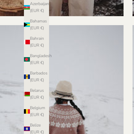
Azerbaijan
(EUR €)
Bahamas
(EUR €)
Bahrain
(EUR €)
Bangladesh
(EUR €)
Barbados
(EUR €)
Belarus
(EUR €)
Belgium
(EUR €)
Belize
(EUR €)