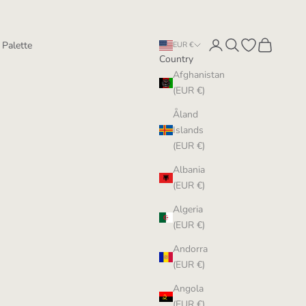
Login
Search
Open wishlist
Cart
 Palette
EUR €
Country
Afghanistan
(EUR €)
Åland
Islands
(EUR €)
Albania
(EUR €)
Algeria
(EUR €)
Andorra
(EUR €)
Angola
(EUR €)