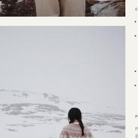
C
P
P