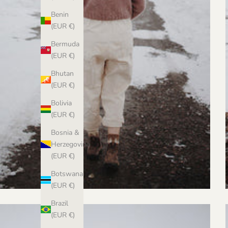
Benin
(EUR €)
Bermuda
(EUR €)
Bhutan
(EUR €)
Bolivia
(EUR €)
Bosnia &
Herzegovina
(EUR €)
Botswana
(EUR €)
Brazil
(EUR €)