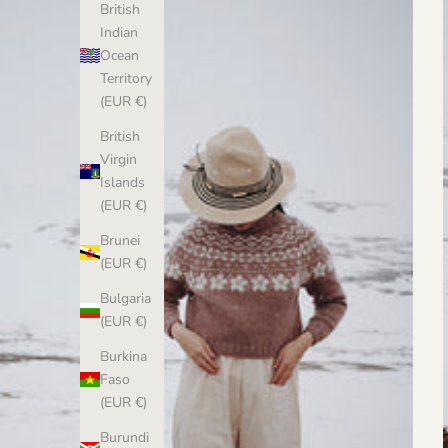
British
Indian
Ocean
Territory
(EUR €)
British
Virgin
Islands
(EUR €)
Brunei
(EUR €)
Bulgaria
(EUR €)
Burkina
Faso
(EUR €)
Burundi