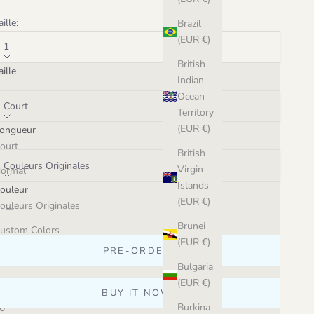
aille:
Brazil
(EUR €)
1
British
aille
Indian
ongueur:
Ocean
Court
Territory
(EUR €)
ongueur
ouleur:
ourt
British
Couleurs Originales
Virgin
ormal
Islands
ouleur
ecrease quantity
Increase quantity
(EUR €)
ouleurs Originales
Brunei
ustom Colors
(EUR €)
PRE-ORDER
Bulgaria
(EUR €)
BUY IT NOW
Burkina
0