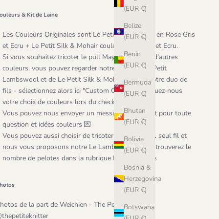
(EUR €)
ouleurs & Kit de Laine
Belize
Les Couleurs Originales sont Le Petit Lambswool en Rose Gris
(EUR €)
et Ecru + Le Petit Silk & Mohair couleur Rose Gris et Ecru.
Benin
S
i vous souhaitez tricoter le pull Mayflower dans d'autres
(EUR €)
couleurs, vous pouvez regarder notre page de
Le Petit
Lambswool
et de
Le Petit Silk & Mohair
, définir votre duo de
Bermuda
fils - sélectionnez alors ici "Custom Color" et indiquez-nous
(EUR €)
votre choix de couleurs lors du checkout
Bhutan
Vous pouvez nous envoyer un message via le Chat pour toute
(EUR €)
question et idées couleurs
💌
Vous pouvez aussi choisir de tricoter ce pull avec 1 seul fil et
Bolivia
nous vous proposons notre
Le Lambswool
. Vous trouverez le
(EUR €)
nombre de pelotes dans la rubrique Laine plus bas
Bosnia &
Herzegovina
hotos
(EUR €)
hotos de la part de Weichien - The Petite Knitter
Botswana
@
thepetiteknitter
(EUR €)