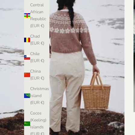
Central
African
Republic
(EUR €)
Chad
(EUR €)
Chile
(EUR €)
China
(EUR €)
Christmas
Island
(EUR €)
Cocos
(Keeling)
Islands
(EUR €)