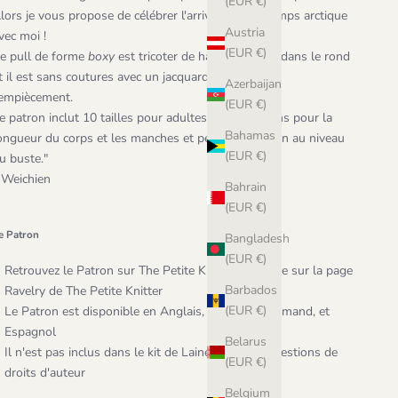
(EUR €)
lors je vous propose de célébrer l'arrivée du printemps arctique
Austria
vec moi !
(EUR €)
e pull de forme
boxy
est tricoter de haut en bas et dans le rond
t il est sans coutures avec un jacquard au niveau de
Azerbaijan
'empiècement.
(EUR €)
e patron inclut 10 tailles pour adultes et des options pour la
Bahamas
ongueur du corps et les manches et personnalisation au niveau
(EUR €)
u buste."
 Weichien
Bahrain
(EUR €)
e Patron
Bangladesh
(EUR €)
Retrouvez le Patron sur
The Petite Knitter
ainsi que sur la
page
Barbados
Ravelry
de The Petite Knitter
(EUR €)
Le Patron est disponible en Anglais, Français, Allemand, et
Espagnol
Belarus
Il n'est pas inclus dans le kit de Laine pour des questions de
(EUR €)
droits d'auteur
Belgium