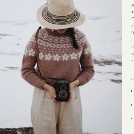
A
a
C
e
l
L
l
d
-
L