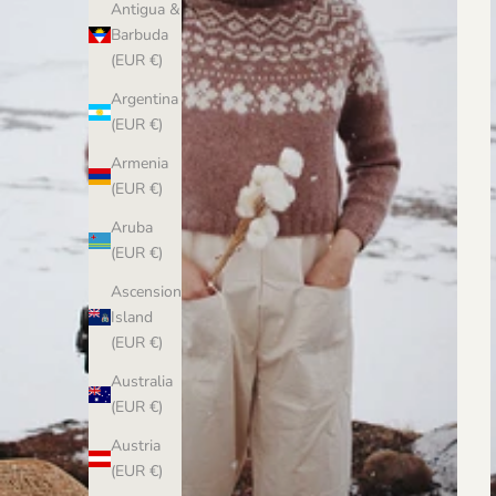
Antigua &
Barbuda
(EUR €)
Argentina
(EUR €)
Armenia
(EUR €)
Aruba
(EUR €)
Ascension
Island
(EUR €)
Australia
(EUR €)
Austria
(EUR €)