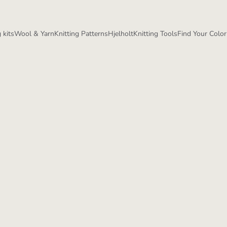
 kits
Wool & Yarn
Knitting Patterns
Hjelholt
Knitting Tools
Find Your Color