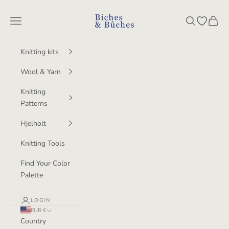
Skip to content
BichesetBuches
Navigation menu
Search
Open wish
Cart
Knitting kits
Wool & Yarn
Knitting
Patterns
Hjelholt
Knitting Tools
Find Your Color
Palette
LOGIN
EUR €
Country