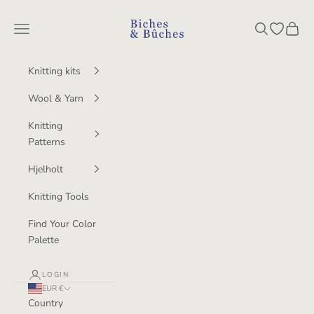
Skip to content
BichesetBuches
Navigation menu
Search
Open wish
Cart
Knitting kits
Wool & Yarn
Knitting
Patterns
Hjelholt
Knitting Tools
Find Your Color
Palette
LOGIN
EUR €
Country