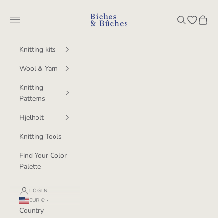
Skip to content
BichesetBuches
Navigation menu
Search
Open wish
Cart
Knitting kits
Wool & Yarn
Knitting
Patterns
Hjelholt
Knitting Tools
Find Your Color
Palette
LOGIN
EUR €
Country