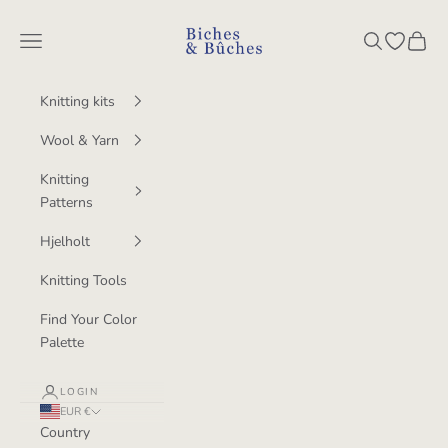
Skip to content
BichesetBuches
Navigation menu
Search
Open wish
Cart
Knitting kits
Wool & Yarn
Knitting
Patterns
Hjelholt
Knitting Tools
Find Your Color
Palette
LOGIN
EUR €
Country