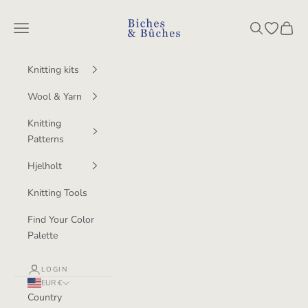
Skip to content
BichesetBuches
Navigation menu
Search
Open wish
Cart
Knitting kits
Wool & Yarn
Knitting
Patterns
Hjelholt
Knitting Tools
Find Your Color
Palette
LOGIN
EUR €
Country