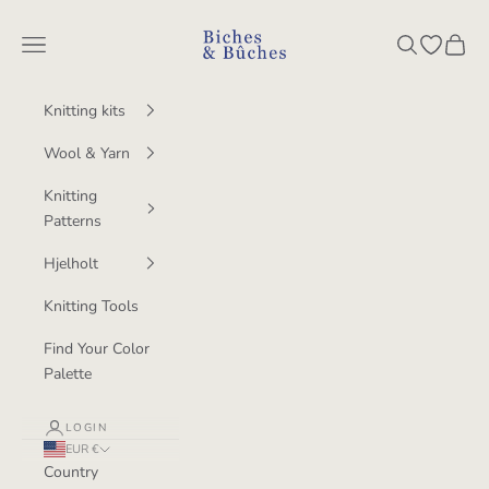
Skip to content
BichesetBuches
Navigation menu
Search
Open wish
Cart
Knitting kits
Wool & Yarn
Knitting
Patterns
Hjelholt
Knitting Tools
Find Your Color
Palette
LOGIN
EUR €
Country