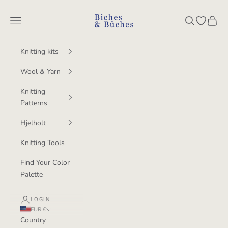
Skip to content
BichesetBuches
Navigation menu
Search
Open wish
Cart
Knitting kits
Wool & Yarn
Knitting
Patterns
Hjelholt
Knitting Tools
Find Your Color
Palette
LOGIN
EUR €
Country