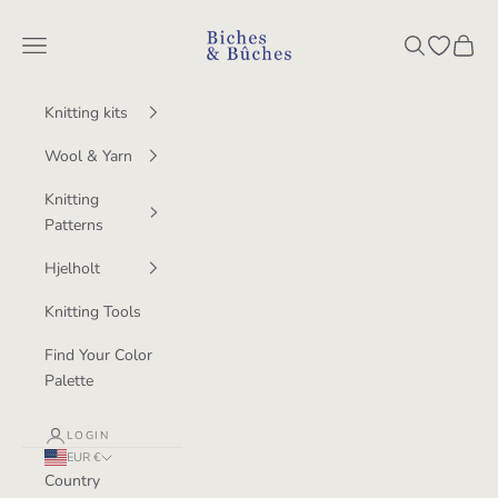
Skip to content
BichesetBuches
Navigation menu
Search
Open wish
Cart
Knitting kits
Wool & Yarn
Knitting
Patterns
Hjelholt
Knitting Tools
Find Your Color
Palette
LOGIN
EUR €
Country