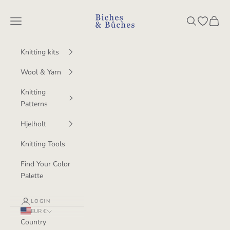
Skip to content
BichesetBuches
Navigation menu
Search
Open wish
Cart
Knitting kits
Wool & Yarn
Knitting
Patterns
Hjelholt
Knitting Tools
Find Your Color
Palette
LOGIN
EUR €
Country