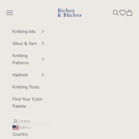
Skip to content
BichesetBuches
Navigation menu
Search
Open wish
Cart
Knitting kits
Wool & Yarn
Knitting
Patterns
Hjelholt
Knitting Tools
Find Your Color
Palette
LOGIN
EUR €
Country