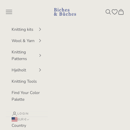
Skip to content
BichesetBuches
Navigation menu
Search
Open wish
Cart
Knitting kits
Wool & Yarn
Knitting
Patterns
Hjelholt
Knitting Tools
Find Your Color
Palette
LOGIN
EUR €
Country