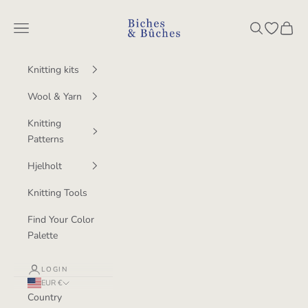
Skip to content
BichesetBuches
Navigation menu
Search
Open wish
Cart
Knitting kits
Wool & Yarn
Knitting
Patterns
Hjelholt
Knitting Tools
Find Your Color
Palette
LOGIN
EUR €
Country