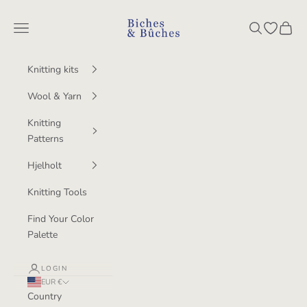
Skip to content
BichesetBuches
Navigation menu
Search
Open wish
Cart
Knitting kits
Wool & Yarn
Knitting
Patterns
Hjelholt
Knitting Tools
Find Your Color
Palette
LOGIN
EUR €
Country